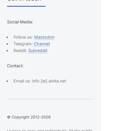
Social Media:
Follow us:
Mastodon
Telegram:
Channel
Reddit:
Subreddit
Contact:
Email us: info [at] ainita.net
© Copyright 2012-2026
License to copy and redistribute: All the public