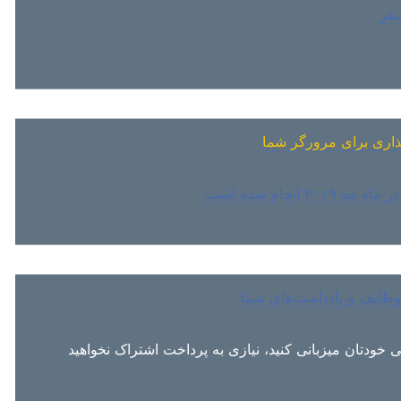
اگر تصمیم بگیرید EteSync یزبانی کنید، نیازی به پرداخت اشتراک نخواهید