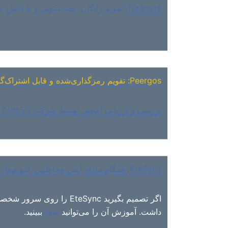
Tutanota: تقویم رایگان، چندسکویی و با دانش صفر
Peergos: تقویم رمزگذاری‌شده و قابل اشتراک‌گذاری برای مرورگر شما
بررسی و ارزیابی امنیتی توسط شرکت Cure53 در ماه مه ۲۰۱۹ انجام شده است.
EteSync: همگام‌سازی ایمن مخاطبین، تقویم‌ها، وظایف و یادداشت‌های شما
را روی سرور شخصی خودتان م
داشت. آموزش آن را می‌توانید
اینجا
ببینید.