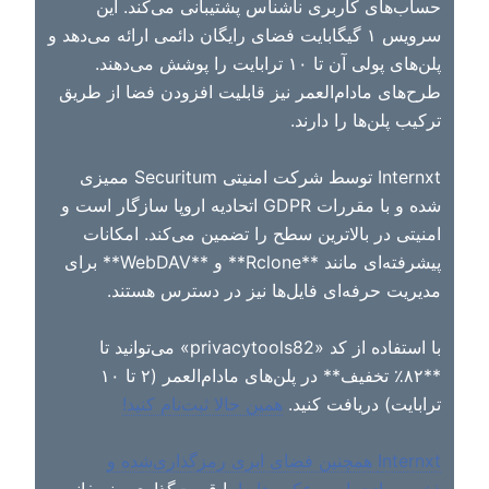
حساب‌های کاربری ناشناس پشتیبانی می‌کند. این
سرویس ۱ گیگابایت فضای رایگان دائمی ارائه می‌دهد و
پلن‌های پولی آن تا ۱۰ ترابایت را پوشش می‌دهند.
طرح‌های مادام‌العمر نیز قابلیت افزودن فضا از طریق
ترکیب پلن‌ها را دارند.
Internxt توسط شرکت امنیتی Securitum ممیزی
شده و با مقررات GDPR اتحادیه اروپا سازگار است و
امنیتی در بالاترین سطح را تضمین می‌کند. امکانات
پیشرفته‌ای مانند **Rclone** و **WebDAV** برای
مدیریت حرفه‌ای فایل‌ها نیز در دسترس هستند.
با استفاده از کد «privacytools82» می‌توانید تا
**۸۲٪ تخفیف** در پلن‌های مادام‌العمر (۲ تا ۱۰
ترابایت) دریافت کنید.
همین حالا ثبت‌نام کنید!
Internxt همچنین فضای ابری رمزگذاری‌شده و