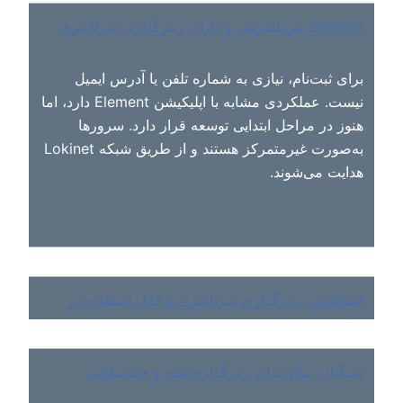
Session: بین‌پلتفرمی و دارای رمزگذاری سرتاسری
برای ثبت‌نام، نیازی به شماره تلفن یا آدرس ایمیل
نیست. عملکردی مشابه با اپلیکیشن Element دارد، اما
هنوز در مراحل ابتدایی توسعه قرار دارد. سرورها
به‌صورت غیرمتمرکز هستند و از طریق شبکه Lokinet
هدایت می‌شوند.
استاتوس: رمزگذاری سرتاسری و قابل استفاده در
تمامی پلتفرم‌ها
سیگنال: پیام‌رسان رمزگذاری‌شده و چندسکویی
برای ثبت‌نام نیازی به شماره تلفن یا آدرس ایمیل
نیست. از پروتکل پیام‌رسانی همتا به همتا (p2p) به نام